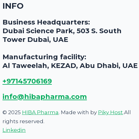
INFO
Business Headquarters:
Dubai Science Park, 503 S. South
Tower Dubai, UAE
Manufacturing facility:
Al Taweelah, KEZAD, Abu Dhabi, UAE
+97145706169
info@hibapharma.com
© 2025
HIBA Pharma
. Made with
by
Piky Host
.All
rights reserved.
Linkedin