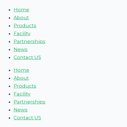
Home
About
Products
Facility
Partnerships
News
Contact US
Home
About
Products
Facility
Partnerships
News
Contact US