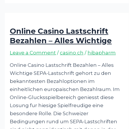
Online Casino Lastschrift
Bezahlen – Alles Wichtige
Leave a Comment
/
casino ch
/
hibapharm
Online Casino Lastschrift Bezahlen – Alles
Wichtige SEPA-Lastschrift gehort zu den
bekanntesten Bezahloptionen im
einheitlichen europaischen Bezahlraum. Im
Online-Glucksspielbereich geniesst diese
Losung fur hiesige Spielfreudige eine
besondere Rolle. Die Schweizer
Bedingungen rund um SEPA-Lastschriften