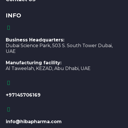
INFO
Business Headquarters:
Dubai Science Park, 503 S. South Tower Dubai,
UAE
Manufacturing facility:
Al Taweelah, KEZAD, Abu Dhabi, UAE
+97145706169
info@hibapharma.com