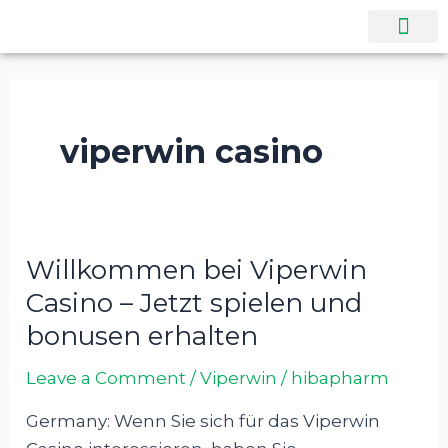
Skip
to
content
viperwin casino
Willkommen bei Viperwin
Willkommen
bei
Casino – Jetzt spielen und
Viperwin
bonusen erhalten
Casino
Leave a Comment
/
Viperwin
/
hibapharm
–
Jetzt
Germany: Wenn Sie sich für das Viperwin
spielen