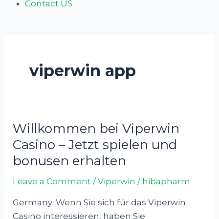
Contact US
viperwin app
Willkommen bei Viperwin
Willkommen
bei
Casino – Jetzt spielen und
Viperwin
bonusen erhalten
Casino
Leave a Comment
/
Viperwin
/
hibapharm
–
Jetzt
Germany: Wenn Sie sich für das Viperwin
spielen
Casino interessieren, haben Sie