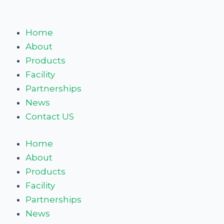
Home
About
Products
Facility
Partnerships
News
Contact US
Home
About
Products
Facility
Partnerships
News