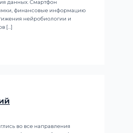
ния данных. Смартфон
нимки, финансовые информацию
стижения нейробиологии и
в […]
ий
лись во все направления