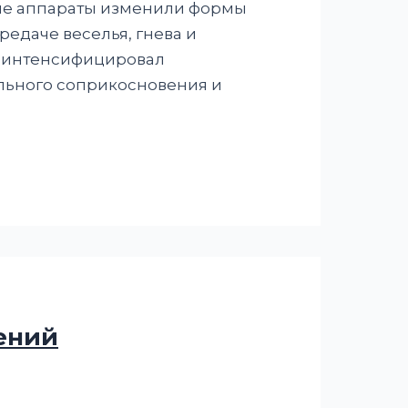
ие аппараты изменили формы
едаче веселья, гнева и
no интенсифицировал
льного соприкосновения и
ений