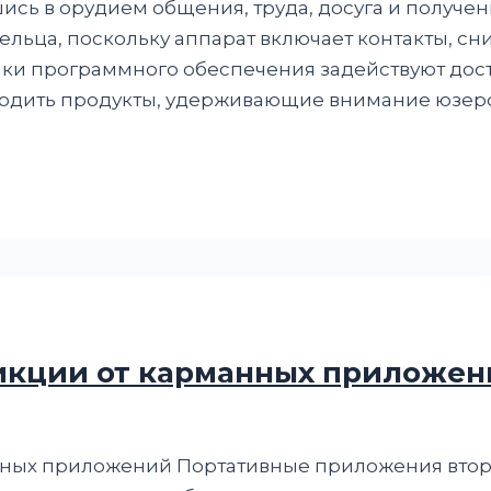
ись в орудием общения, труда, досуга и получе
льца, поскольку аппарат включает контакты, с
чики программного обеспечения задействуют до
одить продукты, удерживающие внимание юзеро
икции от карманных приложен
ных приложений Портативные приложения вторг