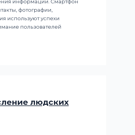
чения информации. Смартфон
такты, фотографии,
ия используют успехи
имание пользователей
сление людских