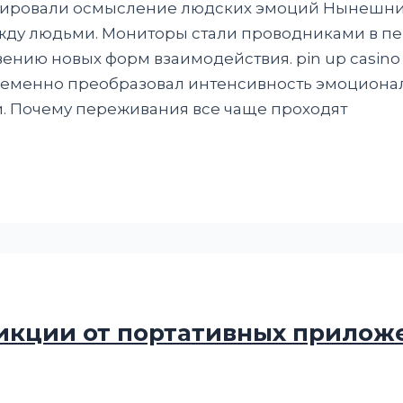
мировали осмысление людских эмоций Нынешн
у людьми. Мониторы стали проводниками в пер
овению новых форм взаимодействия. pin up casi
еменно преобразовал интенсивность эмоциона
. Почему переживания все чаще проходят
икции от портативных прилож